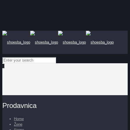
0
Prodavnica
Home
Žene
čizme