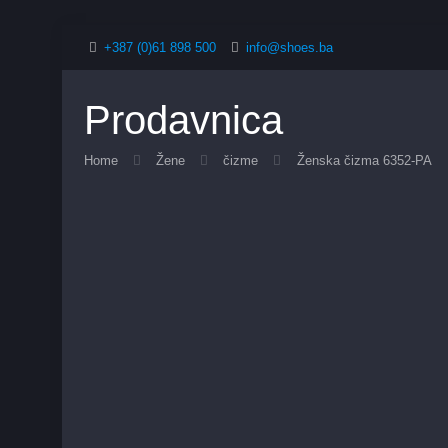
+387 (0)61 898 500
info@shoes.ba
Prodavnica
Home
Žene
čizme
Ženska čizma 6352-PA