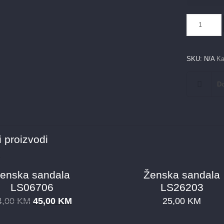
Ženska
čizma
6352-
PA
SKU:
N/A
Ka
količina
Do
 proizvodi
enska sandala
Ženska sandala
LS06706
LS26203
4,00
KM
45,00
KM
25,00
KM