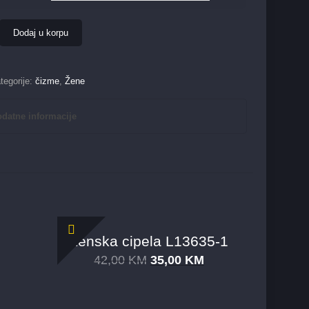
Dodaj u korpu
tegorije:
čizme
,
Žene
datne informacije
Ženska cipela L13635-1
42,00
KM
35,00
KM