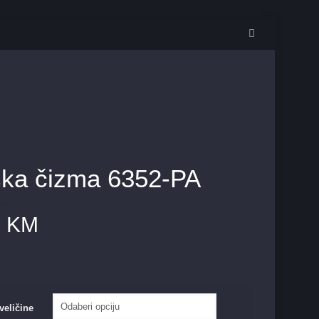
ka čizma 6352-PA
0
KM
veličine