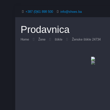
+387 (0)61 898 500
info@shoes.ba
Prodavnica
Home
Žene
štikle
Ženske štikle 24734