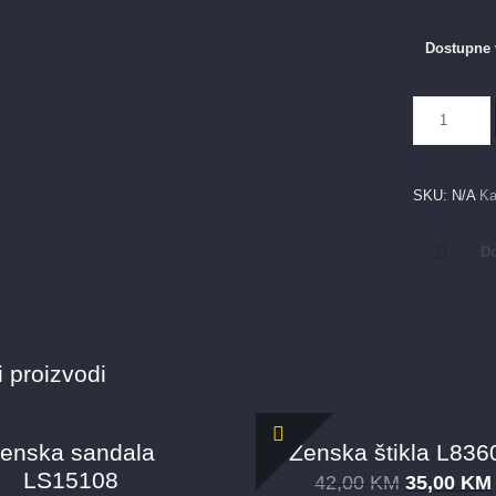
Dostupne 
Ženske
štikle
24734
količina
SKU:
N/A
Ka
Do
 proizvodi
enska sandala
Ženska štikla L836
LS15108
42,00
KM
35,00
KM