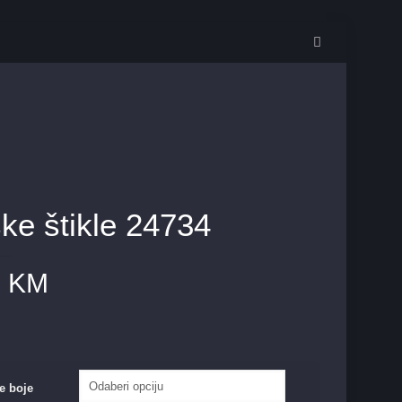
ke štikle 24734
0
KM
e boje