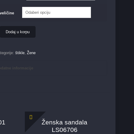
veličine
Dodaj u korpu
tegorije:
štikle
,
Žene
datne informacije
01
Ženska sandala
LS06706