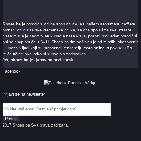
Shoes.ba
je porodični online shop obuće, a u našem asortimanu možete
pronaći obuću za sve vremenske prilike, za oba spola i za sve uzraste.
Naša misija je zadovoljan kupac a naša vizija, postati broj jedan porodični
online shop obuće u B&H. Shoes.ba tim sačinjen je od mladih, obazovanih
i ljubaznih ljudi koji su prepoznali tendenciju rasta online kupovine u B&H,
te će učiniti sve kako bi kupac bio zadovoljan.
Jer, shoes.ba je ljubav na prvi korak.
Facebook
Prijavi se na newsletter
2017 Shoes.ba Sva prava zadržana.