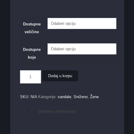
Dostupne
veličine
Dostupne
boje
Ženska
Dodaj u korpu
sandala
LS06713
količina
SKU:
N/A
Kategorije:
sandale
,
Sniženo
,
Žene
Dodatne informacije