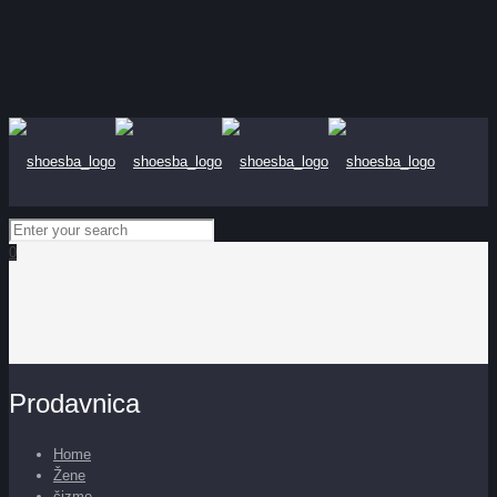
0
Prodavnica
Home
Žene
čizme