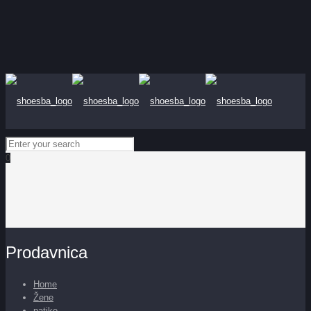
0
Prodavnica
Home
Žene
patike