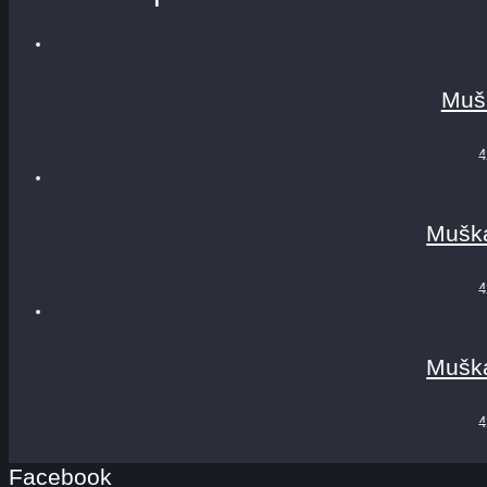
Muš
4
Muška
4
Muška
4
Facebook