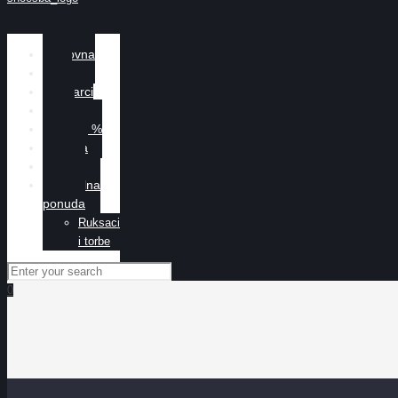
Naslovna
Žene
Muškarci
Djeca
Sniženo %
O nama
Kontakt
Specijalna
ponuda
Ruksaci
i torbe
0