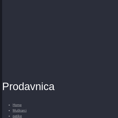
Prodavnica
Home
Muškarci
patike