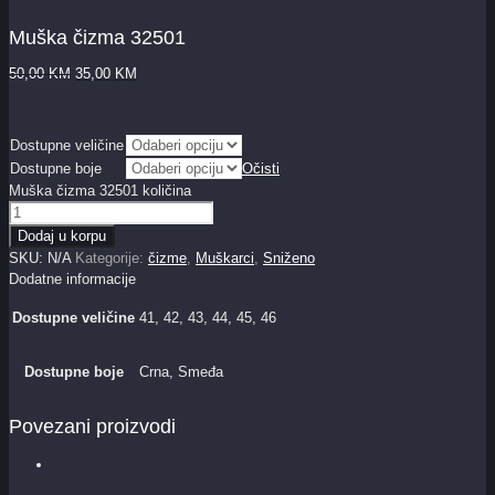
Muška čizma 32501
50,00
KM
35,00
KM
Dostupne veličine
Dostupne boje
Očisti
Muška čizma 32501 količina
Dodaj u korpu
SKU:
N/A
Kategorije:
čizme
,
Muškarci
,
Sniženo
Dodatne informacije
Dostupne veličine
41, 42, 43, 44, 45, 46
Dostupne boje
Crna, Smeđa
Povezani proizvodi