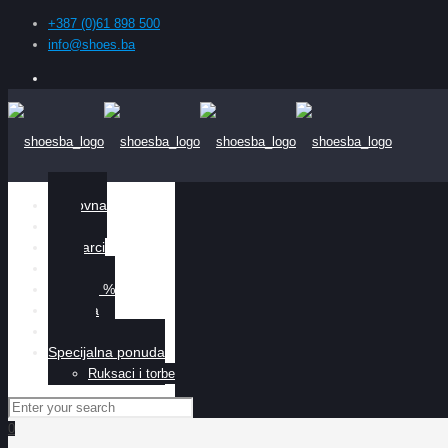
+387 (0)61 898 500
info@shoes.ba
Naslovna
Žene
Muškarci
Djeca
Sniženo %
O nama
Kontakt
Specijalna ponuda
Ruksaci i torbe
0