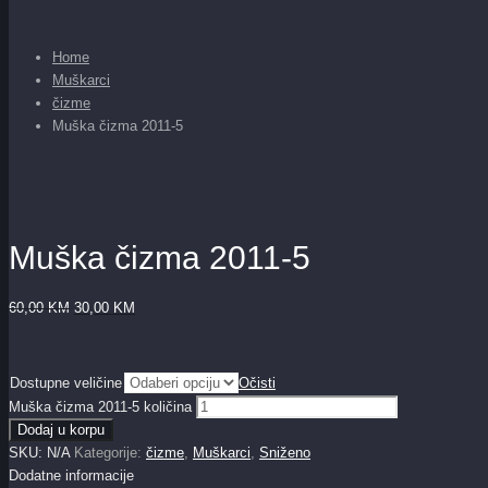
Home
Muškarci
čizme
Muška čizma 2011-5
Muška čizma 2011-5
60,00
KM
30,00
KM
Dostupne veličine
Očisti
Muška čizma 2011-5 količina
Dodaj u korpu
SKU:
N/A
Kategorije:
čizme
,
Muškarci
,
Sniženo
Dodatne informacije