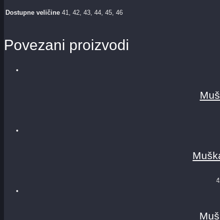
Dostupne veličine
41, 42, 43, 44, 45, 46
Povezani proizvodi
Muš
Muška
4
Muš