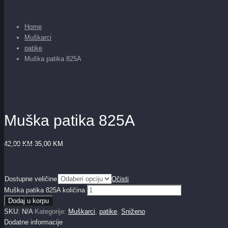
Home
Muškarci
patike
Muška patika 825A
Muška patika 825A
42,00
KM
35,00
KM
Dostupne veličine
Očisti
Muška patika 825A količina
Dodaj u korpu
SKU:
N/A
Kategorije:
Muškarci
,
patike
,
Sniženo
Dodatne informacije