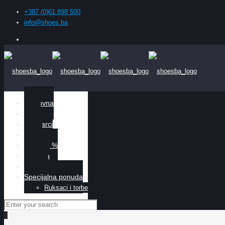
+387 (0)61 898 500
info@shoes.ba
Naslovna
Žene
Muškarci
Djeca
Sniženo %
O nama
Kontakt
Specijalna ponuda
Ruksaci i torbe
0