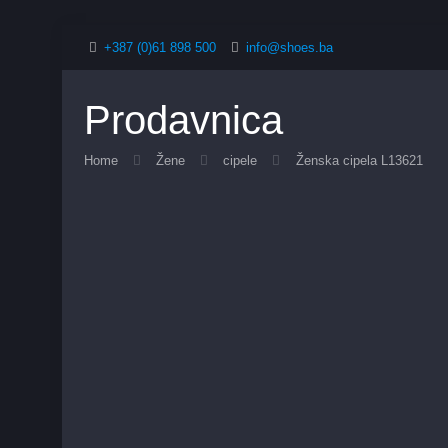
+387 (0)61 898 500
info@shoes.ba
Prodavnica
Home
Žene
cipele
Ženska cipela L13621