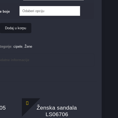
e boje
Dodaj u korpu
tegorije:
cipele
,
Žene
datne informacije
505
Ženska sandala
LS06706