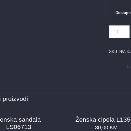
Dostupn
Ženska
cipela
L13621
količina
SKU:
N/A
Ka
Do
 proizvodi
enska sandala
Ženska cipela L13
LS06713
30,00
KM