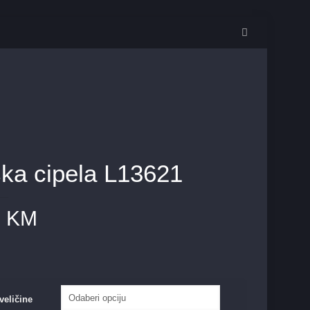
ka cipela L13621
0
KM
veličine