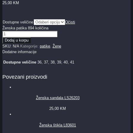
25,00
KM
Dostupne veličine
Očisti
Ženska patika 894 količina
Dodaj u korpu
SKU:
N/A
Kategorije:
patike
,
Žene
Dodatne informacije
Dostupne veličine
36, 37, 38, 39, 40, 41
Povezani proizvodi
Ženska sandala LS26203
25,00
KM
Ženska štikla L83601