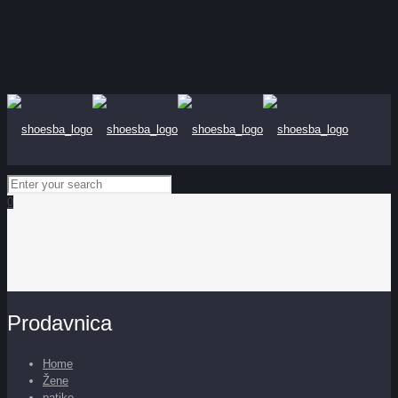
0
Prodavnica
Home
Žene
patike