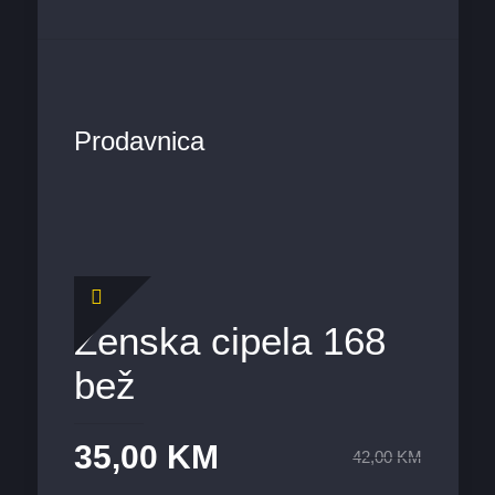
Prodavnica
Ženska cipela 168
bež
35,00
KM
42,00
KM