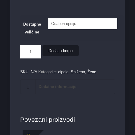
Dostupne
veličine
Ženska
Dodaj u korpu
cipela
168
bež
količina
SKU:
N/A
Kategorije:
cipele
,
Sniženo
,
Žene
Dodatne informacije
Povezani proizvodi