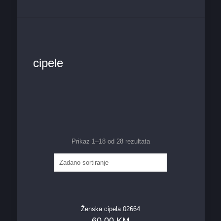
cipele
Prikaz 1–18 od 28 rezultata
Ženska cipela 02664
60,00
KM