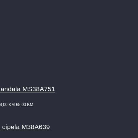
sandala MS38A751
8,00
KM
65,00
KM
 cipela M38A639