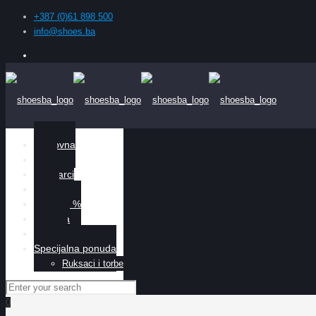
+387 (0)61 898 500
info@shoes.ba
Naslovna
Žene
Muškarci
Djeca
Sniženo %
O nama
Kontakt
Specijalna ponuda
Ruksaci i torbe
0