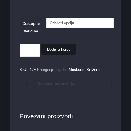
Dostupne
veličine
Muška
Dodaj u korpu
cipela
M38772
količina
SKU:
N/A
Kategorije:
cipele
,
Muškarci
,
Sniženo
Dodatne informacije
Povezani proizvodi