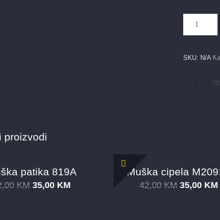
Muška
sandala
MS38A751
količina
SKU:
N/A
Ka
Do
 proizvodi
ška patika 819A
Muška cipela M209
2,00
KM
35,00
KM
42,00
KM
35,00
KM