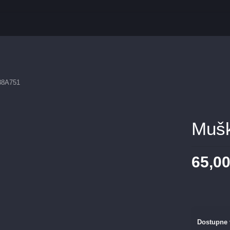
38A751
Muš
65,0
Dostupne 