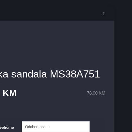
ka sandala MS38A751
0
KM
78,00
KM
veličine