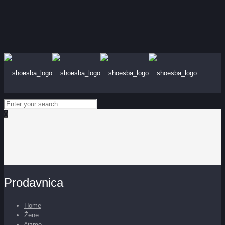
0
Prodavnica
Home
Žene
čizme