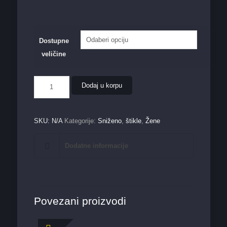
Dostupne
veličine
Ženska
Dodaj u korpu
štikla
8552-
P
količina
SKU:
N/A
Kategorije:
Sniženo
,
štikle
,
Žene
Dodatne informacije
Povezani proizvodi