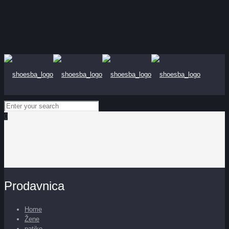
0
Prodavnica
Home
Žene
patike