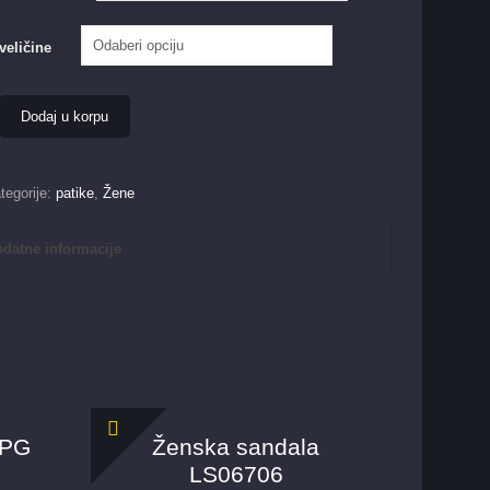
veličine
Dodaj u korpu
tegorije:
patike
,
Žene
datne informacije
-PG
Ženska sandala
LS06706