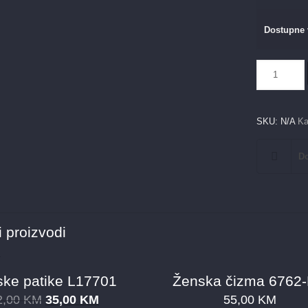
Dostupne 
Ženska
patika
241
količina
SKU:
N/A
Ka
Do
 proizvodi
ke patike L17701
Ženska čizma 6762
2,00
KM
35,00
KM
55,00
KM