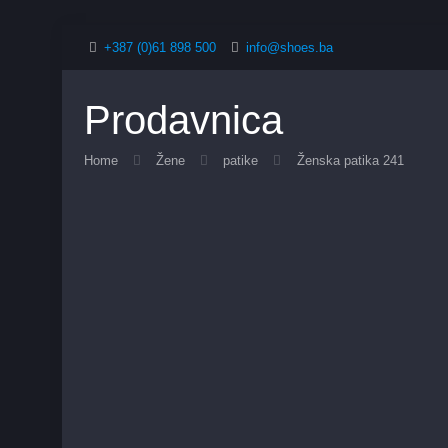
+387 (0)61 898 500
info@shoes.ba
Prodavnica
Home
Žene
patike
Ženska patika 241