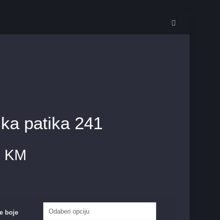
ka patika 241
0
KM
e boje