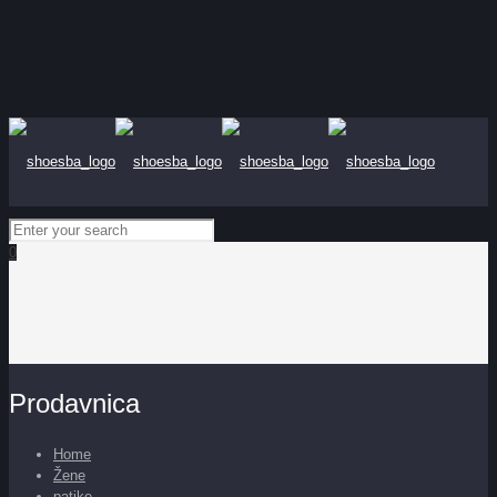
0
Prodavnica
Home
Žene
patike