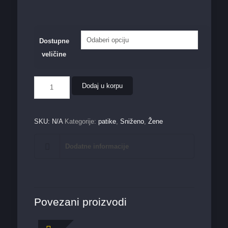
Dostupne
veličine
Ženska
Dodaj u korpu
duboka
patika
LH21314
količina
SKU:
N/A
Kategorije:
patike
,
Sniženo
,
Žene
Dodatne informacije
Povezani proizvodi