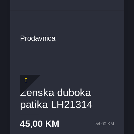
Prodavnica
Ženska duboka
patika LH21314
45,00
KM
54,00
KM