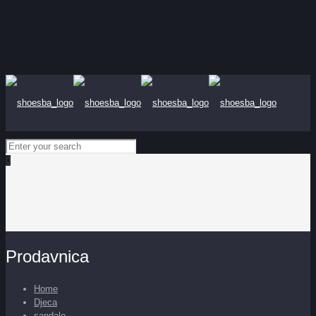
0
Prodavnica
Home
Djeca
sandale