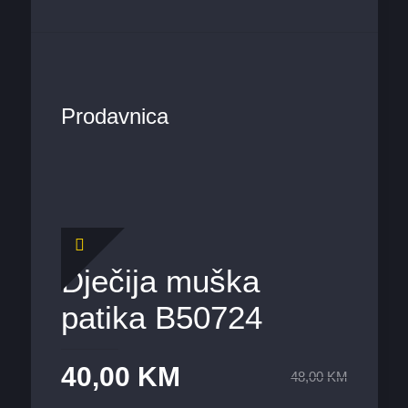
Prodavnica
Dječija muška
patika B50724
40,00
KM
48,00
KM