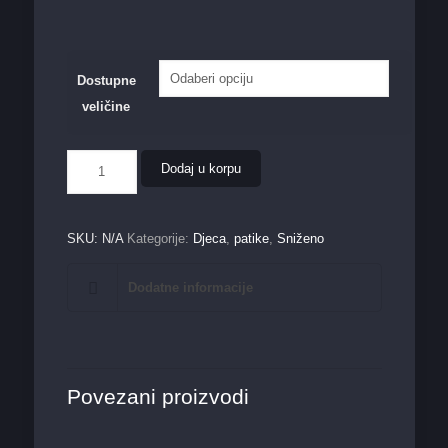
Dostupne
veličine
Dječija
Dodaj u korpu
muška
patika
B50724
količina
SKU:
N/A
Kategorije:
Djeca
,
patike
,
Sniženo
Dodatne informacije
Povezani proizvodi