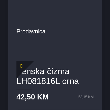
Prodavnica
Ženska čizma
LH081816L crna
42,50
KM
53,15
KM