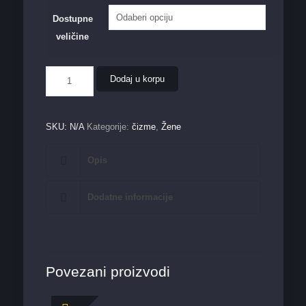
Dostupne
veličine
Ženska
Dodaj u korpu
čizma
LH081816L
crna
količina
SKU:
N/A
Kategorije:
čizme
,
Žene
Opis
Dodatne informacije
Povezani proizvodi