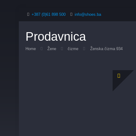
+387 (0)61 898 500
info@shoes.ba
Prodavnica
Home
Žene
čizme
Ženska čizma 934