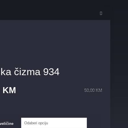
ka čizma 934
0
KM
50,00
KM
veličine