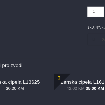
Ženska
čizma
934
količina
SKU:
N/A
Ka
Do
 proizvodi
ska cipela L13625
Ženska cipela L16
30,00
KM
42,00
KM
35,00
KM