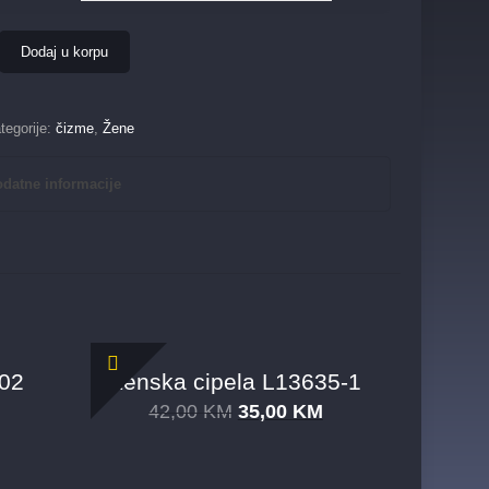
Dodaj u korpu
tegorije:
čizme
,
Žene
datne informacije
102
Ženska cipela L13635-1
42,00
KM
35,00
KM