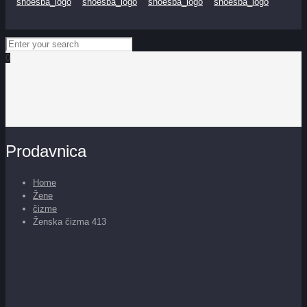
0
Prodavnica
Home
Žene
čizme
Ženska čizma 413