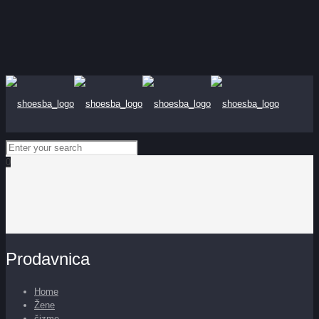
0
Prodavnica
Home
Žene
čizme