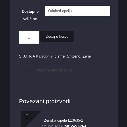
Dostupne
veličine
Ženska
Dodaj u korpu
čizma
463
količina
SKU:
N/A
Kategorije:
čizme
,
Sniženo
,
Žene
Dodatne informacije
Povezani proizvodi
Ženska cipela L13635-1
42,00
KM
35,00
KM