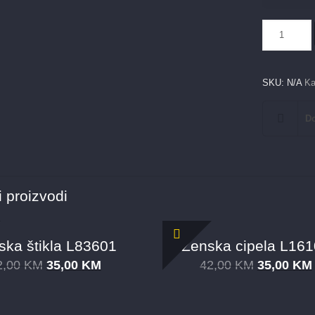
Ženska
čizma
3731
količina
SKU:
N/A
Ka
Do
 proizvodi
ska štikla L83601
Ženska cipela L16
2,00
KM
35,00
KM
42,00
KM
35,00
KM