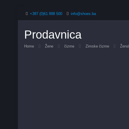
+387 (0)61 898 500
info@shoes.ba
Prodavnica
Home
Žene
čizme
Zimske čizme
Žens