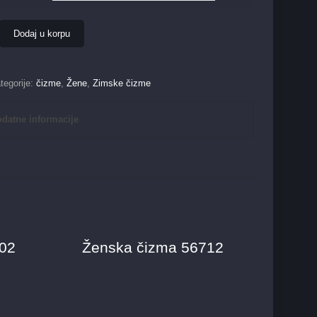
Dodaj u korpu
tegorije:
čizme
,
Žene
,
Zimske čizme
datne informacije
102
Ženska čizma 56712