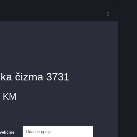
ka čizma 3731
0
KM
veličine