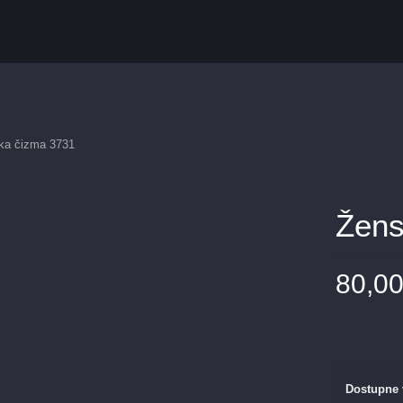
ka čizma 3731
Žens
80,0
Dostupne 