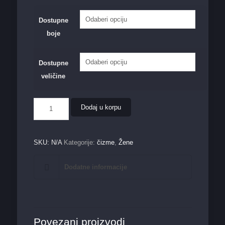
Dostupne
boje
Dostupne
veličine
Ženska
Dodaj u korpu
čizma
334
količina
SKU:
N/A
Kategorije:
čizme
,
Žene
Dodatne informacije
Povezani proizvodi