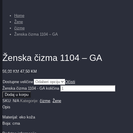
Home
Žene
čizme
Ženska čizma 1104 – GA
Ženska čizma 1104 – GA
56,00
KM
47,50
KM
Dostupne veličine
Očisti
Ženska čizma 1104 - GA količina
Dodaj u korpu
SKU:
N/A
Kategorije:
čizme
,
Žene
Opis
Materijal: eko koža
Boja: crna