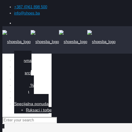
+387 (0)61 898 500
info@shoes.ba
Naslovna
Žene
Muškarci
Djeca
Sniženo %
O nama
Kontakt
Specijalna ponuda
Ruksaci i torbe
0