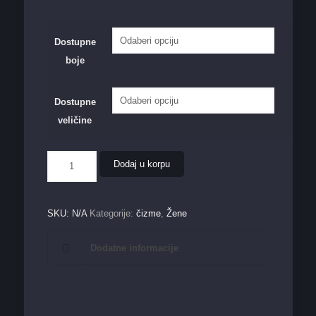
Dostupne
boje
Dostupne
veličine
Ženska
Dodaj u korpu
čizma
073
količina
SKU:
N/A
Kategorije:
čizme
,
Žene
Dodatne informacije