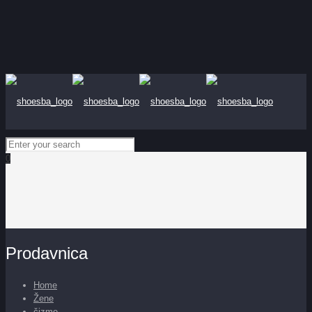
0
Prodavnica
Home
Žene
čizme