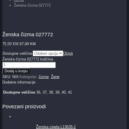
Ženska čizma 027772
Ženska čizma 027772
75,00
KM
67,00
KM
Dostupne veličine
Očisti
Ženska čizma 027772 količina
Dodaj u korpu
SKU:
N/A
Kategorije:
čizme
,
Žene
Dodatne informacije
Dostupne veličine
36, 37, 38, 39, 40, 41
Povezani proizvodi
Ženska cipela L13635-1