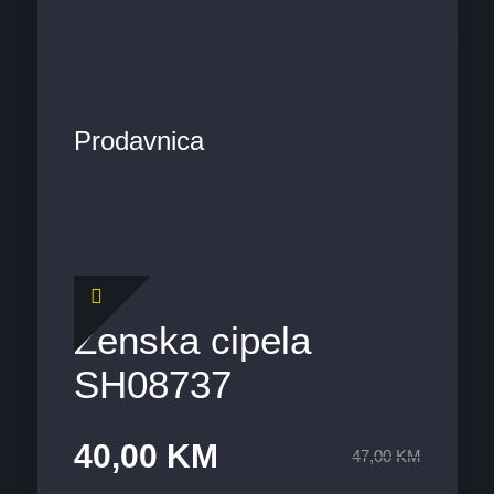
Prodavnica
Ženska cipela
SH08737
40,00
KM
47,00
KM