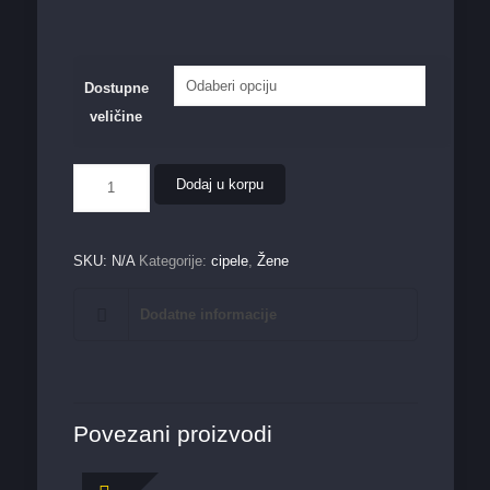
Dostupne
veličine
Ženska
Dodaj u korpu
cipela
SH08737
količina
SKU:
N/A
Kategorije:
cipele
,
Žene
Dodatne informacije
Povezani proizvodi