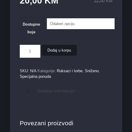
20,00
KM
22,00
KM
Dostupne
boje
Ruksak
Dodaj u korpu
količina
SKU:
N/A
Kategorije:
Ruksaci i torbe
,
Sniženo
,
Specijalna ponuda
Dodatne informacije
Povezani proizvodi