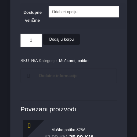
Dostupne
veličine
Muška
Dodaj u korpu
patika
801
količina
SKU:
N/A
Kategorije:
Muškarci
,
patike
Dodatne informacije
Povezani proizvodi
Muška patika 825A
42,00
KM
35,00
KM