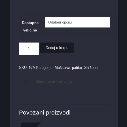
Dostupne
veličine
Muška
Dodaj u korpu
patika
88003
crna
količina
SKU:
N/A
Kategorije:
Muškarci
,
patike
,
Sniženo
Dodatne informacije
Povezani proizvodi