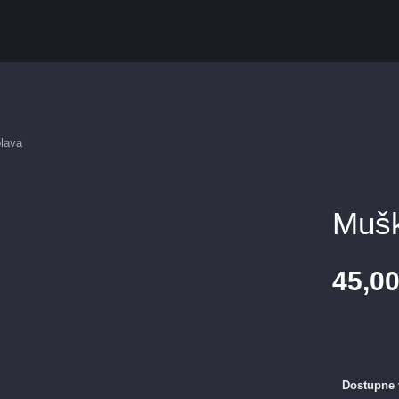
lava
Mušk
45,0
Dostupne 