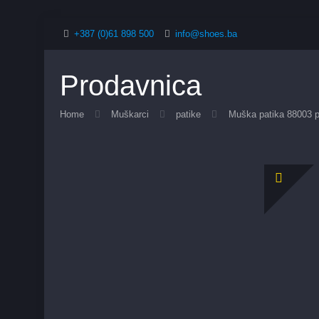
+387 (0)61 898 500
info@shoes.ba
Prodavnica
Home
Muškarci
patike
Muška patika 88003 p