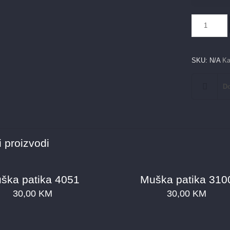
Muška
patika
88003
plava
SKU:
N/A
Ka
količina
Do
 proizvodi
ška patika 4051
Muška patika 310
30,00
KM
30,00
KM