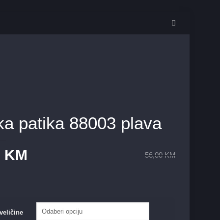
a patika 88003 plava
0
KM
56,00
KM
veličine