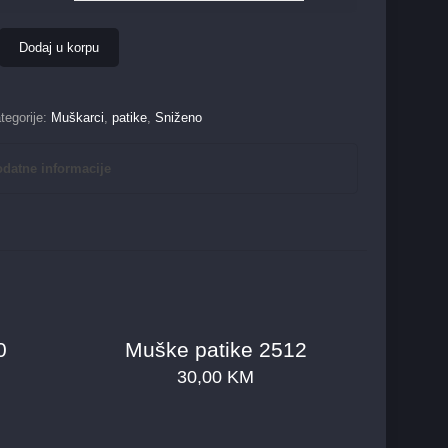
Dodaj u korpu
tegorije:
Muškarci
,
patike
,
Sniženo
datne informacije
0
Muške patike 2512
30,00
KM