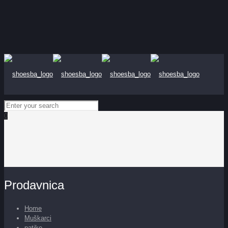
0
Prodavnica
Home
Muškarci
patike