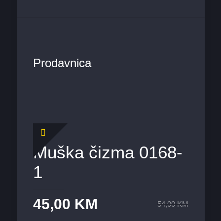
Prodavnica
Muška čizma 0168-
1
45,00
KM
54,00
KM