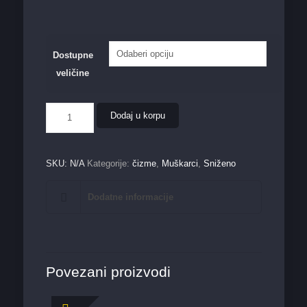
Dostupne
veličine
Muška
Dodaj u korpu
čizma
0168-
1
količina
SKU:
N/A
Kategorije:
čizme
,
Muškarci
,
Sniženo
Dodatne informacije
Povezani proizvodi