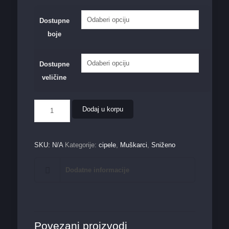
Dostupne
boje
Dostupne
veličine
Muška
Dodaj u korpu
cipela
62005
količina
SKU:
N/A
Kategorije:
cipele
,
Muškarci
,
Sniženo
Dodatne informacije
Povezani proizvodi