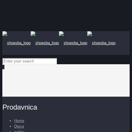
0
Prodavnica
Home
Djeca
patike