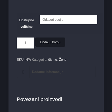
Dostupne
veličine
Ženske
Dodaj u korpu
čizme
23305
količina
SKU:
N/A
Kategorije:
čizme
,
Žene
Dodatne informacije
Povezani proizvodi