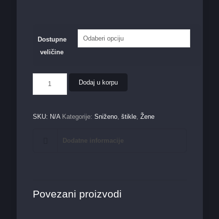
Dostupne
veličine
Ženska
Dodaj u korpu
štikla
9146-
8
količina
SKU:
N/A
Kategorije:
Sniženo
,
štikle
,
Žene
Dodatne informacije
Povezani proizvodi