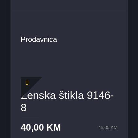
Prodavnica
Ženska štikla 9146-
8
40,00
KM
48,00
KM