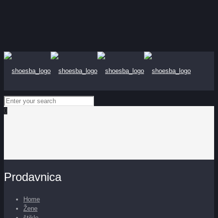
0
Prodavnica
Home
Žene
štikle