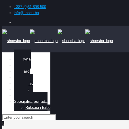
+387 (0)61 898 500
info@shoes.ba
Naslovna
Žene
Muškarci
Djeca
Sniženo %
O nama
Kontakt
Specijalna ponuda
Ruksaci i torbe
0