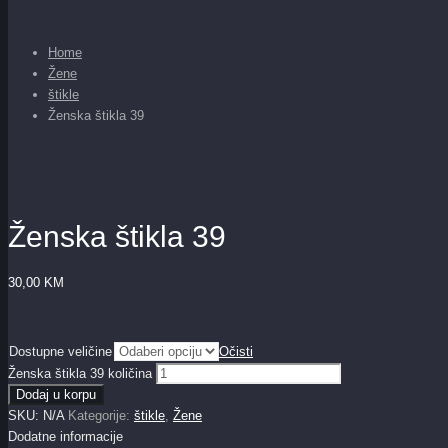
Home
Žene
štikle
Ženska štikla 39
Ženska štikla 39
30,00
KM
Dostupne veličine
Očisti
Ženska štikla 39 količina
Dodaj u korpu
SKU:
N/A
Kategorije:
štikle
,
Žene
Dodatne informacije